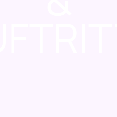
&
UFTRIT